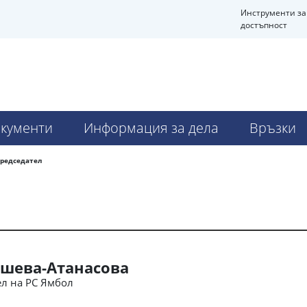
Инструменти за
достъпност
кументи
Информация за дела
Връзки
редседател
шева-Атанасова
л на РС Ямбол