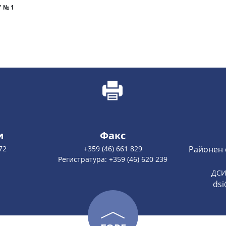
" № 1
и
Факс
72
+359 (46) 661 829
Районен 
Регистратура: +359 (46) 620 239
ДСИ
dsi