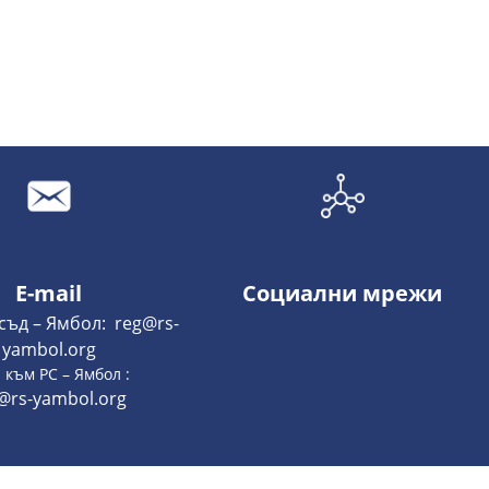
E-mail
Социални мрежи
съд – Ямбол: reg@rs-
yambol.org
 към РС – Ямбол :
@rs-yambol.org