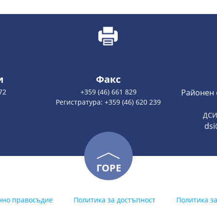
и
Факс
72
+359 (46) 661 829
Районен 
Регистратура: +359 (46) 620 239
ДСИ
dsi
ГОРЕ
нно правосъдие
Политика за достъпност
Политика з