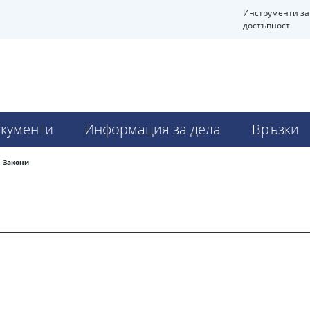
Инструменти за
достъпност
кументи
Информация за дела
Връзки
Закони