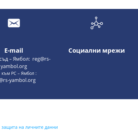
E-mail
Социални мрежи
съд – Ямбол: reg@rs-
yambol.org
 към РС – Ямбол :
@rs-yambol.org
а защита на личните данни