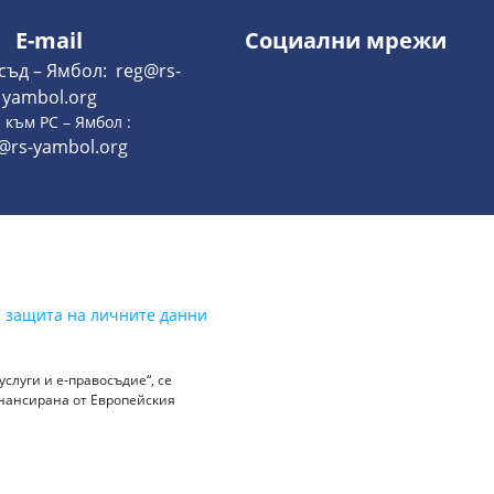
E-mail
Социални мрежи
съд – Ямбол: reg@rs-
yambol.org
 към РС – Ямбол :
@rs-yambol.org
а защита на личните данни
слуги и е-правосъдие“, се
инансирана от Европейския