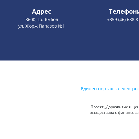
Адрес
Телефон
8600, гр. Ямбол
+359 (46) 688 8
ул. Жорж Папазов №1
Единен портал за електро
Проект „Доразвитие и цен
осъществява с финансоват