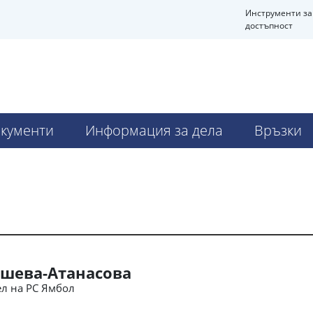
Инструменти за
достъпност
кументи
Информация за дела
Връзки
шева-Атанасова
л на РС Ямбол