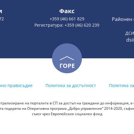
и
Факс
72
+359 (46) 661 829
Районен 
Регистратура: +359 (46) 620 239
ДСИ
dsi
ГОРЕ
нно правосъдие
Политика за достъпност
Политика з
трализиране на порталите в СП за достъп на граждани до информация, е-у
а подкрепа на Оперативна програма „Добро управление“ 2014-2020, съф
съюз чрез Европейския социален фонд