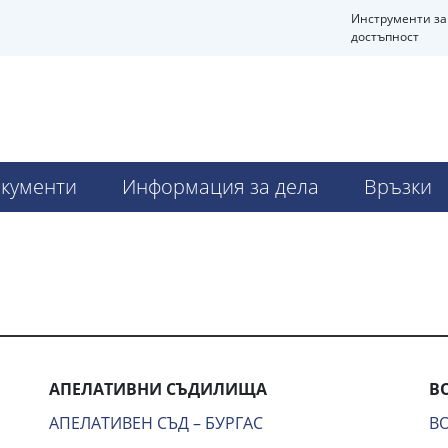
Инструменти за
достъпност
кументи
Информация за дела
Връзки
АПЕЛАТИВНИ СЪДИЛИЩА
В
АПЕЛАТИВЕН СЪД – БУРГАС
В